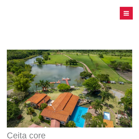
Ir
para
o
conteúdo
Ceita core